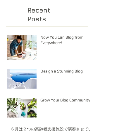
Recent
Posts
Now You Can Blog from
Everywhere!
Design a Stunning Blog
Grow Your Blog Community
６月は２つの高齢者支援施設で演奏させてい