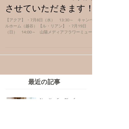
させていただきます！
【アクア】 ・7月8日（水） 13:30～ キャンベ
ルホーム（越谷） 【ル・リアン】 ・7月19日
（日） 14:00～ 山陽メディアフラワーミュージ
アム（稲毛海岸） ～夏の花と花言葉によるフルー
トアンサンブルコンサート～ ・曲目：クアジ・ア
ストル、ブリンダーヴァンなど...
最近の記事
Now You Can Blog from
Everywhere!